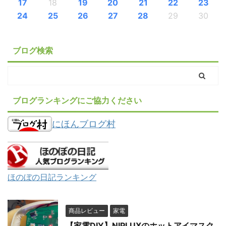
17
18
19
20
21
22
23
24
25
26
27
28
29
30
ブログ検索
ブログランキングにご協力ください
にほんブログ村
ほのぼの日記ランキング
商品レビュー
家電
【家電DIY】NIPLUXのホットアイマスク