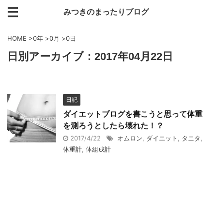
みつきのまったりブログ
HOME
>
0年
>
0月
>
0日
日別アーカイブ：2017年04月22日
日記
ダイエットブログを書こうと思って体重
を測ろうとしたら壊れた！？
2017/4/22
オムロン
,
ダイエット
,
タニタ
,
体重計
,
体組成計