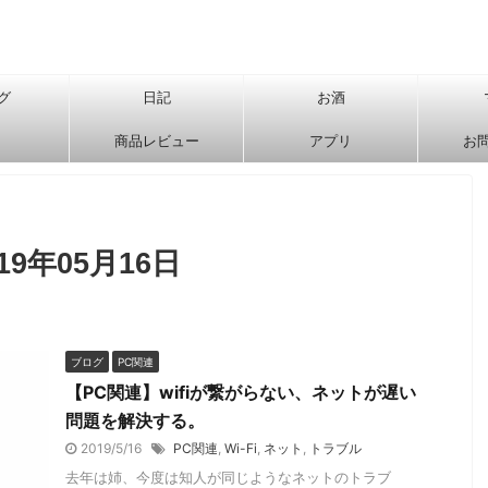
グ
日記
お酒
商品レビュー
アプリ
お
9年05月16日
ブログ
PC関連
【PC関連】wifiが繋がらない、ネットが遅い
問題を解決する。
2019/5/16
PC関連
,
Wi-Fi
,
ネット
,
トラブル
去年は姉、今度は知人が同じようなネットのトラブ