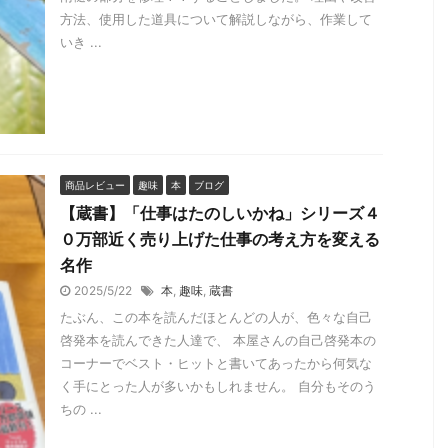
方法、使用した道具について解説しながら、作業して
いき ...
商品レビュー
趣味
本
ブログ
【蔵書】「仕事はたのしいかね」シリーズ４
０万部近く売り上げた仕事の考え方を変える
名作
2025/5/22
本
,
趣味
,
蔵書
たぶん、この本を読んだほとんどの人が、色々な自己
啓発本を読んできた人達で、 本屋さんの自己啓発本の
コーナーでベスト・ヒットと書いてあったから何気な
く手にとった人が多いかもしれません。 自分もそのう
ちの ...