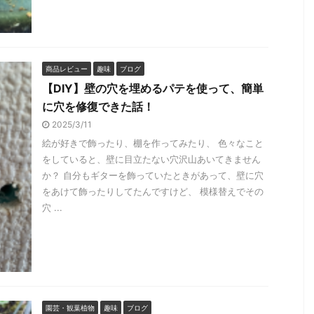
商品レビュー
趣味
ブログ
【DIY】壁の穴を埋めるパテを使って、簡単
に穴を修復できた話！
2025/3/11
絵が好きで飾ったり、棚を作ってみたり、 色々なこと
をしていると、壁に目立たない穴沢山あいてきません
か？ 自分もギターを飾っていたときがあって、壁に穴
をあけて飾ったりしてたんですけど、 模様替えでその
穴 ...
園芸・観葉植物
趣味
ブログ