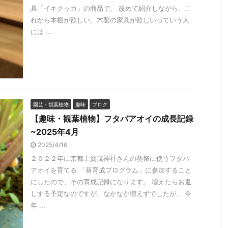
具「イキクッカ」の商品で、 改めて紹介しながら、こ
れから本棚が欲しい、木製の家具が欲しいっていう人
には ...
園芸・観葉植物
趣味
ブログ
【趣味・観葉植物】フタバアオイの成長記録
~2025年4月
2025/4/16
２０２２年に京都上賀茂神社さんの葵祭に使うフタバ
アオイを育てる 「葵育成プログラム」に参加すること
にしたので、その育成記録になります。 増えたらお返
しする予定なのですが、なかなか増えずでしたが、 今
年 ...