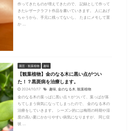
作ってきたものが増えてきたので、 記録として作って
きたレザークラフト作品を書いていきます。 人にあげ
ちゃうから、手元に残ってないし、 たまにメモして置
か ...
園芸・観葉植物
趣味
【観葉植物】金のなる木に黒い点がつい
た！？黒斑病を治療します。
2024/10/17
趣味
,
金のなる木
,
観葉植物
金のなる木の葉っぱに黒い点々がついて、葉っぱが落
ちてしまう病気になってしまったので、 金のなる木の
治療をしていきます。 シーズン的には梅雨の時期や湿
度の高い夏にかかりやすい病気になりますが、 同じ症
状 ...