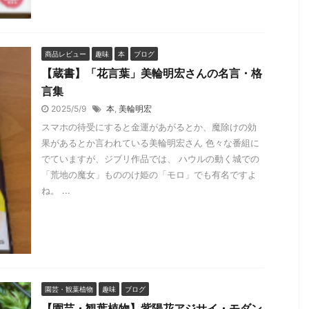
商品レビュー
趣味
本
ブログ
【蔵書】「花言葉」美輪明宏さんの名言・格
言集
2025/5/9
本
,
美輪明宏
スマホの待受にすると金運があがるとか、魔除けの効
果があるとか言われている美輪明宏さん 色々な番組に
でていますが、ジブリ作品では、 ハウルの動く城での
「荒地の魔女」もののけ姫の「モロ」でも有名ですよ
ね。 ...
園芸・観葉植物
趣味
ブログ
【園芸・観葉植物】紫陽花アジサイ・モダン