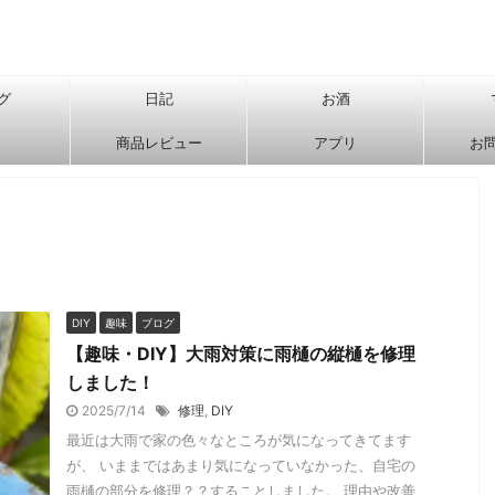
グ
日記
お酒
商品レビュー
アプリ
お
DIY
趣味
ブログ
【趣味・DIY】大雨対策に雨樋の縦樋を修理
しました！
2025/7/14
修理
,
DIY
最近は大雨で家の色々なところが気になってきてます
が、 いままではあまり気になっていなかった、自宅の
雨樋の部分を修理？？することしました。 理由や改善