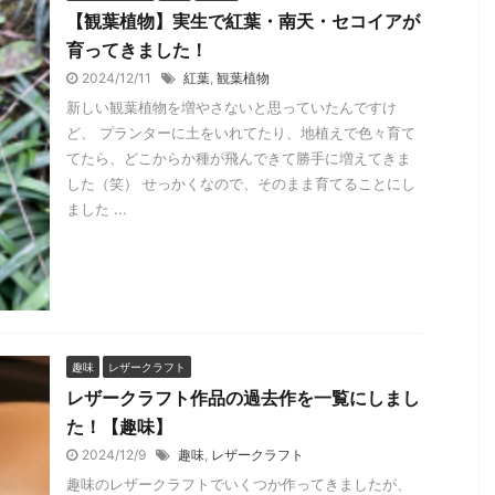
【観葉植物】実生で紅葉・南天・セコイアが
育ってきました！
2024/12/11
紅葉
,
観葉植物
新しい観葉植物を増やさないと思っていたんですけ
ど、 プランターに土をいれてたり、地植えで色々育て
てたら、どこからか種が飛んできて勝手に増えてきま
した（笑） せっかくなので、そのまま育てることにし
ました ...
趣味
レザークラフト
レザークラフト作品の過去作を一覧にしまし
た！【趣味】
2024/12/9
趣味
,
レザークラフト
趣味のレザークラフトでいくつか作ってきましたが、