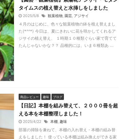
タイムスの植え替えと水挿しをしました
2025/5/8
観葉植物
,
園芸
,
アジサイ
４月のはじめに、色々な観葉植物の鉢を植え替えまし
た(*^^*) 今日は、夏にきれいに花を咲かしてくれるア
ジサイの植え替え、 １時期１０種類ぐらい家で育てて
たんじゃないかな？？ 品種的には、いま６種類あ ...
1
1
1
1
1
1
1
1
1
1
1
1
1
1
2
2
2
2
2
2
2
2
2
2
2
2
2
2
1
1
1
1
1
1
1
1
1
1
1
1
1
3
3
3
3
2
2
2
3
3
3
2
3
2
3
3
2
3
2
2
2
2
3
2
3
2
3
2
1
1
1
1
1
1
1
1
1
1
1
1
1
1
1
4
3
4
4
3
4
3
4
3
3
2
3
3
2
3
4
2
4
4
3
4
2
2
3
4
2
2
4
3
3
2
2
2
4
2
2
3
4
2
4
2
2
1
1
1
1
1
1
1
1
1
1
1
1
1
1
3
3
3
4
4
4
3
3
3
4
4
3
3
3
4
2
4
4
5
3
5
2
5
4
2
5
3
3
2
4
2
5
5
2
2
5
5
2
5
2
5
3
5
4
2
5
3
4
2
2
5
3
2
5
2
4
1
1
1
1
1
1
1
1
1
1
1
1
1
4
4
6
4
6
4
3
6
3
6
4
4
5
3
5
4
2
5
6
4
6
2
3
6
2
5
3
6
4
3
5
3
6
2
4
6
2
3
5
3
6
2
5
3
5
2
4
2
5
3
6
4
6
2
2
5
3
6
4
2
5
3
2
4
2
5
4
3
5
1
1
1
1
1
1
1
1
1
1
1
1
1
1
1
1
3
4
6
4
6
4
3
6
6
2
5
6
4
6
2
2
5
3
6
2
5
3
4
3
6
2
4
2
5
5
4
6
2
4
3
5
5
2
7
3
6
2
5
3
5
2
5
4
2
5
3
3
2
4
2
5
3
6
4
4
3
5
3
6
2
4
7
2
5
5
4
6
2
7
7
7
7
7
7
7
7
7
7
7
7
1
1
1
1
1
1
1
1
1
1
1
1
4
4
6
4
8
4
6
4
8
3
8
8
6
6
3
6
5
3
3
6
2
8
3
6
8
5
8
2
4
3
5
8
3
6
6
2
5
3
5
8
4
8
4
6
2
5
3
5
8
8
2
5
3
6
6
2
3
2
2
5
8
3
6
8
4
4
3
5
6
2
4
2
5
5
4
6
2
4
3
5
3
2
5
3
7
7
7
7
7
7
7
7
7
7
7
7
7
9
4
3
6
9
8
9
9
3
6
4
9
3
3
6
4
6
9
3
8
9
4
9
4
6
8
4
8
6
8
4
4
3
5
8
4
9
5
6
9
3
5
8
6
9
4
8
4
6
9
5
5
3
6
4
6
5
8
8
5
3
4
7
5
8
9
4
9
5
5
8
4
5
3
6
6
5
3
5
8
6
3
4
7
7
7
7
7
7
7
7
7
7
7
7
7
7
10
10
10
10
10
10
10
10
10
10
10
10
10
10
8
4
9
4
8
6
9
4
9
5
8
9
9
5
5
4
6
9
5
8
6
4
6
9
5
5
8
8
4
9
5
6
8
6
8
9
5
6
4
9
5
8
6
8
5
4
6
9
4
5
8
6
6
9
5
5
8
4
7
6
8
4
6
5
5
8
8
4
9
5
7
7
7
7
7
7
7
7
7
7
7
7
7
10
10
10
10
10
10
10
10
10
10
10
10
10
11
11
11
11
11
11
11
11
11
11
11
11
11
11
8
9
8
9
8
8
6
6
6
9
6
6
9
5
6
9
8
5
6
8
6
9
9
5
8
6
8
9
7
5
6
8
5
8
6
9
7
9
5
6
5
5
6
9
7
6
8
6
9
5
7
5
8
7
9
5
8
9
9
5
8
6
7
7
7
7
7
7
7
7
10
10
10
10
10
10
10
12
12
12
12
10
10
12
10
12
12
12
10
12
12
10
12
12
10
12
10
12
10
11
11
11
11
11
11
11
11
11
11
11
11
11
9
9
9
6
6
6
9
9
8
9
8
6
8
8
9
6
8
9
6
9
8
8
6
9
8
6
9
8
7
8
8
8
7
6
6
9
8
6
9
6
9
7
7
7
7
7
7
7
7
7
7
7
7
7
7
10
13
10
10
12
12
12
12
12
10
12
12
13
13
10
13
12
10
13
10
10
13
13
10
12
13
10
12
13
10
13
13
12
13
12
10
10
13
10
13
12
11
11
11
11
11
11
11
11
11
11
11
11
11
11
11
8
9
8
9
8
8
8
8
9
8
9
9
8
8
7
9
9
8
9
7
8
9
8
7
8
9
9
8
9
9
8
7
8
7
7
7
7
7
7
7
7
14
14
13
14
13
10
10
14
13
10
12
12
12
13
13
12
10
13
14
12
14
10
14
10
13
14
12
12
13
10
12
10
12
14
10
13
12
14
10
12
12
13
14
12
14
10
13
12
10
14
10
12
13
14
13
11
11
11
11
11
11
11
11
11
11
11
11
11
11
9
8
9
8
9
8
9
9
9
9
9
8
9
8
9
9
8
9
8
8
9
8
9
9
8
8
8
9
14
14
13
13
10
14
14
13
10
14
13
12
12
15
12
15
12
12
12
12
15
10
13
12
14
10
10
13
14
15
10
13
15
12
15
10
12
15
10
13
12
14
10
12
15
13
15
14
15
14
10
13
13
10
13
15
10
15
14
10
12
15
13
15
13
14
10
10
13
12
14
10
11
11
11
11
11
11
11
11
11
11
11
11
11
9
9
9
9
9
9
9
9
9
9
9
9
10
13
16
10
13
14
14
10
15
12
12
15
15
12
12
15
12
15
15
14
15
13
15
14
10
12
15
16
14
16
12
13
16
10
12
15
13
16
14
14
13
13
16
14
16
14
10
15
13
16
12
10
13
15
14
16
12
14
14
10
12
10
13
16
14
16
16
10
10
13
13
16
12
14
10
12
13
16
14
13
15
11
11
11
11
11
11
11
11
11
11
11
11
11
11
11
11
16
16
13
14
16
14
13
16
14
13
13
13
14
16
17
12
17
12
15
12
17
12
15
17
15
15
12
15
16
14
12
12
15
13
16
12
15
13
14
13
16
12
14
12
15
15
14
12
14
13
15
15
12
16
15
15
13
16
14
12
15
16
13
14
14
13
15
13
16
12
14
12
14
16
12
11
17
17
17
11
17
17
17
11
17
11
11
11
17
17
11
17
11
11
11
11
11
18
13
16
18
18
18
16
16
14
14
18
13
16
18
18
13
17
17
17
12
17
15
15
15
17
13
16
15
13
13
16
12
14
13
16
18
14
15
18
12
14
13
15
18
16
16
12
15
13
15
18
14
18
14
16
12
15
13
15
14
12
15
13
16
14
16
12
13
14
12
15
18
13
18
13
15
12
14
12
15
14
16
12
14
13
16
16
12
13
17
17
17
17
17
17
17
17
16
14
16
19
19
18
19
13
14
14
15
17
15
17
17
15
15
14
18
16
18
14
14
13
15
18
19
14
19
19
13
15
18
14
16
19
13
18
14
16
19
15
15
13
16
18
14
16
19
15
18
13
16
14
13
14
13
18
13
16
19
14
19
15
18
14
16
19
14
13
15
18
16
16
19
15
13
15
18
16
19
13
16
18
14
17
17
17
17
17
17
17
17
17
17
17
17
20
20
20
20
20
20
20
20
20
20
20
20
20
20
18
18
18
19
16
18
14
18
14
16
19
16
14
18
17
17
17
15
17
17
15
15
18
19
19
15
15
18
14
16
19
15
16
14
16
19
15
15
18
14
19
15
16
18
16
14
19
15
16
19
14
18
15
14
15
18
16
19
15
15
18
14
16
19
14
16
18
16
19
15
18
14
19
15
17
17
17
17
17
17
17
17
17
20
20
20
20
20
20
20
20
20
20
20
20
20
19
18
18
16
19
18
16
19
21
21
15
17
15
15
17
21
17
21
16
19
18
16
16
19
15
21
16
19
21
18
15
16
18
21
16
19
19
15
18
16
18
21
19
18
16
21
21
16
19
21
19
15
15
21
16
19
21
16
18
16
19
15
15
18
18
21
19
15
16
18
19
15
18
16
17
17
17
17
17
17
17
17
17
17
20
20
20
20
20
20
20
22
20
22
22
22
20
22
20
22
20
22
22
22
20
22
22
22
20
22
20
22
20
16
18
18
19
18
19
18
18
18
19
19
16
17
21
17
21
17
21
17
21
17
17
21
21
19
21
16
18
21
18
19
16
18
21
19
19
19
18
16
19
21
19
16
21
16
16
18
21
16
19
16
21
16
18
18
19
16
19
17
17
17
17
17
17
17
17
17
17
23
20
20
23
20
20
20
20
22
20
22
22
23
20
23
22
23
22
20
23
23
20
22
20
23
23
22
20
22
23
22
20
23
22
23
22
20
23
22
23
22
19
19
18
18
17
21
21
17
21
17
17
17
21
17
21
17
21
18
21
18
18
21
19
18
21
19
19
18
18
18
19
21
18
19
18
21
19
21
18
19
18
19
21
19
19
21
19
18
18
21
18
17
17
17
17
17
24
20
23
24
23
24
20
24
20
20
24
23
24
22
23
23
22
20
23
24
22
24
20
24
20
23
24
22
22
23
24
20
22
22
24
20
23
22
22
22
20
23
22
24
23
22
20
23
24
20
22
20
22
22
23
18
18
19
18
18
19
19
21
21
21
21
19
21
19
19
18
19
19
21
19
18
21
19
21
21
19
18
18
19
18
21
19
19
21
19
18
21
21
18
18
21
19
24
23
24
20
20
24
20
20
23
20
23
24
22
24
20
20
23
25
20
23
25
22
25
24
20
22
25
20
23
23
22
24
20
22
25
23
25
23
22
24
20
22
25
25
24
22
24
20
23
25
23
20
24
22
25
20
23
25
22
25
23
24
22
22
25
23
22
25
23
22
24
20
19
19
19
19
19
21
21
21
21
19
21
21
19
21
19
21
21
21
19
21
19
21
19
19
21
24
24
20
23
24
26
20
23
26
24
24
23
20
23
24
24
24
25
23
25
24
20
22
25
26
26
22
23
26
20
22
25
23
26
24
25
23
26
22
22
24
25
23
26
22
25
20
23
25
24
26
22
20
20
22
25
20
23
26
24
26
22
22
25
26
24
22
25
20
23
23
26
22
24
20
22
25
26
20
23
25
21
21
21
21
21
21
21
21
21
21
21
21
21
21
21
21
24
26
24
24
23
26
22
25
26
24
26
22
22
25
23
26
22
25
23
24
23
26
22
24
22
25
25
24
26
22
24
23
25
27
23
25
24
26
22
24
27
23
26
26
22
25
23
25
22
25
23
22
25
23
23
26
22
24
22
25
23
26
24
27
23
25
22
24
27
22
25
25
24
26
22
27
27
27
27
27
27
27
27
27
27
21
21
21
21
21
21
21
21
21
21
21
21
28
26
26
23
26
24
28
28
28
23
26
26
23
26
25
23
23
26
22
24
28
23
26
28
24
25
28
22
24
23
25
28
23
26
26
22
25
23
25
28
24
26
24
26
22
25
23
25
28
28
24
27
22
25
27
23
26
28
24
22
23
22
24
22
25
28
28
24
23
25
23
26
22
24
22
25
25
24
26
22
24
27
23
25
22
25
27
23
27
27
27
27
27
27
27
27
27
24
26
28
26
24
26
28
28
23
28
24
29
24
28
24
24
28
26
28
24
24
23
25
28
29
29
25
26
29
23
25
28
24
26
29
24
27
23
28
24
26
29
25
27
29
25
23
26
24
26
29
25
28
23
28
24
29
25
23
27
23
25
28
23
29
24
27
29
25
25
24
26
29
24
23
25
23
26
26
29
25
27
25
26
23
26
27
27
27
27
27
27
27
27
27
27
30
30
30
26
28
29
29
24
28
24
29
26
26
24
29
26
28
24
26
28
29
25
28
29
29
25
25
28
24
26
29
30
25
28
30
26
30
24
26
29
25
27
30
25
28
28
24
29
25
30
30
26
28
24
27
25
26
29
25
28
30
26
28
24
25
26
24
30
25
28
30
29
25
27
25
28
26
24
27
29
25
27
30
25
28
24
25
27
27
27
27
27
27
27
27
27
29
29
28
26
26
28
26
29
26
29
30
28
30
26
26
29
25
30
26
27
28
25
27
30
26
28
26
25
28
30
26
28
29
27
29
25
28
30
26
28
30
25
28
30
26
29
29
25
26
29
25
30
25
29
30
26
28
26
29
25
30
25
28
28
27
29
25
30
25
28
30
26
27
31
27
31
27
27
27
27
27
27
27
31
31
31
31
31
31
31
30
30
30
29
29
26
29
26
26
29
28
28
26
26
28
29
26
29
30
26
28
30
28
29
26
28
29
30
26
29
27
29
28
30
28
30
26
29
28
30
28
30
26
27
28
27
30
29
28
29
28
30
26
27
27
30
27
27
27
27
27
27
27
27
27
27
27
31
31
31
31
31
31
31
31
30
30
30
30
28
28
29
28
29
28
28
28
30
28
28
29
28
29
29
28
30
28
30
30
29
29
30
28
30
29
28
29
27
30
29
28
28
29
29
30
28
27
27
27
27
27
27
27
31
27
27
27
27
31
31
31
31
31
31
31
31
31
30
30
30
29
29
29
28
29
28
28
29
29
28
30
29
30
28
30
29
29
28
30
30
28
28
30
28
29
30
29
29
28
30
30
28
29
29
28
29
31
31
31
31
31
31
31
30
30
30
29
29
29
29
30
30
29
30
29
30
29
30
29
30
30
29
29
30
30
29
30
29
30
31
31
31
31
31
31
31
30
30
30
30
30
30
30
30
30
30
30
30
31
31
31
31
31
31
31
31
31
31
31
31
31
31
31
31
31
商品レビュー
趣味
ブログ
【日記】本棚を組み替えて、２０００冊を超
える本を本棚整理しました！
2025/4/22
本棚
,
趣味
部屋の掃除を兼ねて、本棚の入れ替え・本棚の組み替
えをしました！ 使っている本棚は組み換えができる家