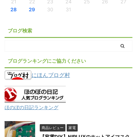
21
22
23
24
25
26
27
28
29
30
31
ブログ検索
ブログランキングにご協力ください
にほんブログ村
ほのぼの日記ランキング
商品レビュー
家電
【家電DIY】NIPLUXのホットアイマスク