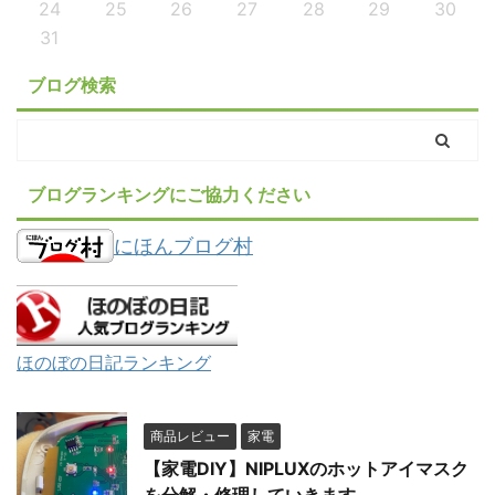
24
25
26
27
28
29
30
31
ブログ検索
ブログランキングにご協力ください
にほんブログ村
ほのぼの日記ランキング
商品レビュー
家電
【家電DIY】NIPLUXのホットアイマスク