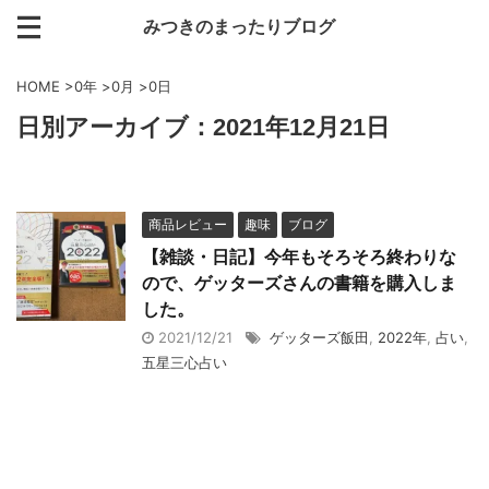
みつきのまったりブログ
HOME
>
0年
>
0月
>
0日
日別アーカイブ：2021年12月21日
商品レビュー
趣味
ブログ
【雑談・日記】今年もそろそろ終わりな
ので、ゲッターズさんの書籍を購入しま
した。
2021/12/21
ゲッターズ飯田
,
2022年
,
占い
,
五星三心占い