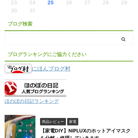
23
24
25
26
27
28
29
30
31
ブログ検索
ブログランキングにご協力ください
にほんブログ村
ほのぼの日記ランキング
商品レビュー
家電
【家電DIY】NIPLUXのホットアイマスク