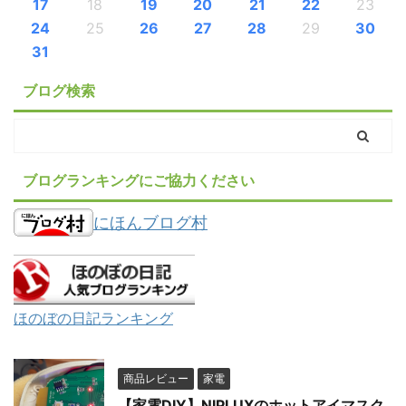
17
18
19
20
21
22
23
24
25
26
27
28
29
30
31
ブログ検索
ブログランキングにご協力ください
にほんブログ村
ほのぼの日記ランキング
商品レビュー
家電
【家電DIY】NIPLUXのホットアイマスク