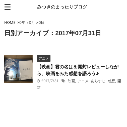
みつきのまったりブログ
HOME
>
0年
>
0月
>
0日
日別アーカイブ：2017年07月31日
アニメ
【映画】君の名はを開封レビューしなが
ら、映画をみた感想を語ろう♪
2017/7/31
映画
,
アニメ
,
あらすじ
,
感想
,
開
封