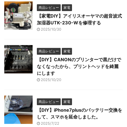
商品レビュー
家電
【家電DIY】アイリスオーヤマの超音波式
加湿器UTK-230-Wを修理する
2025/10/30
商品レビュー
家電
【DIY】CANONのプリンターで黒だけで
なくなったから、プリントヘッドを綺麗
にします
2025/10/20
商品レビュー
家電
【DIY】iPhone7plusのバッテリー交換を
して、スマホを延命しました。
2025/7/22