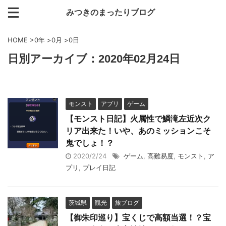
みつきのまったりブログ
HOME
>
0年
>
0月
>
0日
日別アーカイブ：2020年02月24日
モンスト
アプリ
ゲーム
【モンスト日記】火属性で鱗滝左近次ク
リア出来た！いや、あのミッションこそ
鬼でしょ！？
2020/2/24
ゲーム
,
高難易度
,
モンスト
,
ア
プリ
,
プレイ日記
茨城県
観光
旅ブログ
【御朱印巡り】宝くじで高額当選！？宝