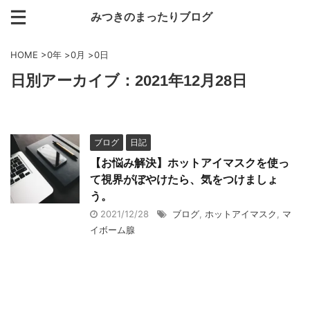
みつきのまったりブログ
HOME
>
0年
>
0月
>
0日
日別アーカイブ：2021年12月28日
ブログ
日記
【お悩み解決】ホットアイマスクを使っ
て視界がぼやけたら、気をつけましょ
う。
2021/12/28
ブログ
,
ホットアイマスク
,
マ
イボーム腺