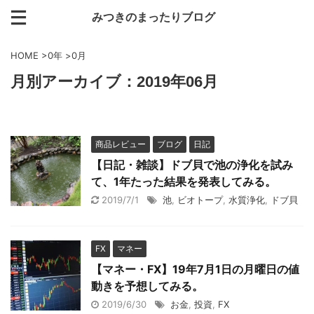
みつきのまったりブログ
HOME
>
0年
>
0月
月別アーカイブ：2019年06月
商品レビュー
ブログ
日記
【日記・雑談】ドブ貝で池の浄化を試み
て、1年たった結果を発表してみる。
2019/7/1
池
,
ビオトープ
,
水質浄化
,
ドブ貝
FX
マネー
【マネー・FX】19年7月1日の月曜日の値
動きを予想してみる。
2019/6/30
お金
,
投資
,
FX