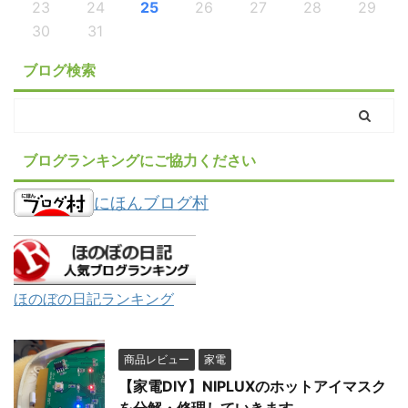
23
24
25
26
27
28
29
30
31
ブログ検索
ブログランキングにご協力ください
にほんブログ村
ほのぼの日記ランキング
商品レビュー
家電
【家電DIY】NIPLUXのホットアイマスク