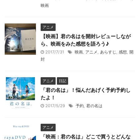
映画
アニメ
【映画】君の名はを開封レビューしなが
ら、映画をみた感想を語ろう♪
2017/7/31
映画
,
アニメ
,
あらすじ
,
感想
,
開
封
アニメ
日記
「君の名は」！悩んだあげく予約予約し
たよ！
2017/5/29
予約
,
君の名は
アニメ
「映画：君の名は」どこで買うとどんな