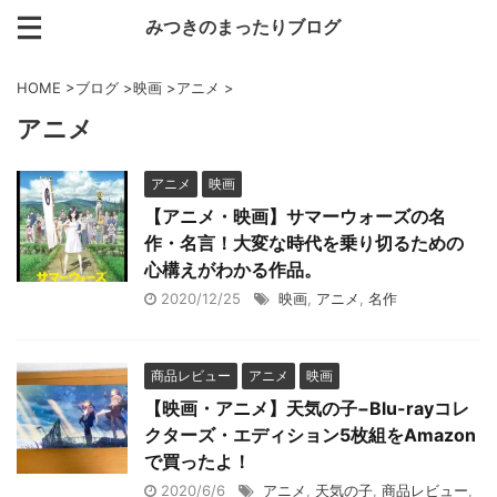
みつきのまったりブログ
HOME
>
ブログ
>
映画
>
アニメ
>
アニメ
アニメ
映画
【アニメ・映画】サマーウォーズの名
作・名言！大変な時代を乗り切るための
心構えがわかる作品。
2020/12/25
映画
,
アニメ
,
名作
商品レビュー
アニメ
映画
【映画・アニメ】天気の子−Blu-rayコレ
クターズ・エディション5枚組をAmazon
で買ったよ！
2020/6/6
アニメ
,
天気の子
,
商品レビュー
,