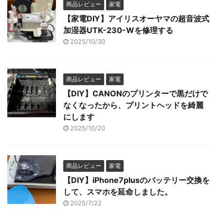
商品レビュー
家電
【家電DIY】アイリスオーヤマの超音波式
加湿器UTK-230-Wを修理する
2025/10/30
商品レビュー
家電
【DIY】CANONのプリンターで黒だけで
なくなったから、プリントヘッドを綺麗
にします
2025/10/20
商品レビュー
家電
【DIY】iPhone7plusのバッテリー交換を
して、スマホを延命しました。
2025/7/22