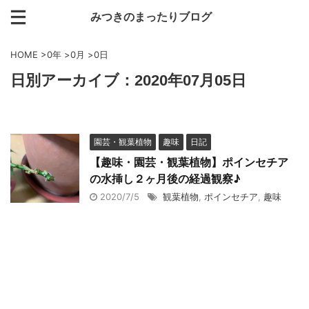
みつきのまったりブログ
HOME
>
0年
>
0月
>
0日
日別アーカイブ：2020年07月05日
園芸・観葉植物
趣味
日記
【趣味・園芸・観葉植物】ポインセチア
の水挿し２ヶ月後の経過観察♪
2020/7/5
観葉植物
,
ポインセチア
,
趣味