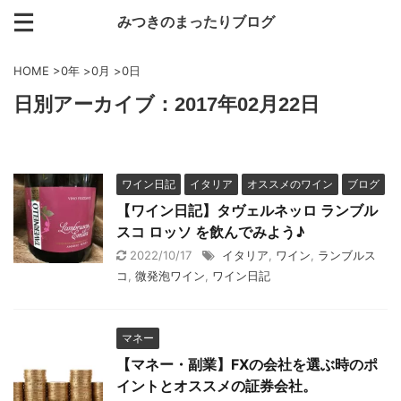
みつきのまったりブログ
HOME
>
0年
>
0月
>
0日
日別アーカイブ：2017年02月22日
ワイン日記
イタリア
オススメのワイン
ブログ
【ワイン日記】タヴェルネッロ ランブル
スコ ロッソ を飲んでみよう♪
2022/10/17
イタリア
,
ワイン
,
ランブルス
コ
,
微発泡ワイン
,
ワイン日記
マネー
【マネー・副業】FXの会社を選ぶ時のポ
イントとオススメの証券会社。