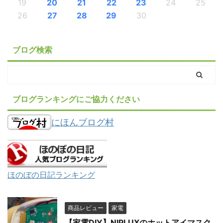
19
20
21
22
23
24
25
26
27
28
29
30
ブログ検索
ブログランキングにご協力ください
にほんブログ村
ほのぼの日記ランキング
商品レビュー
家電
【家電DIY】NIPLUXのホットアイマスク