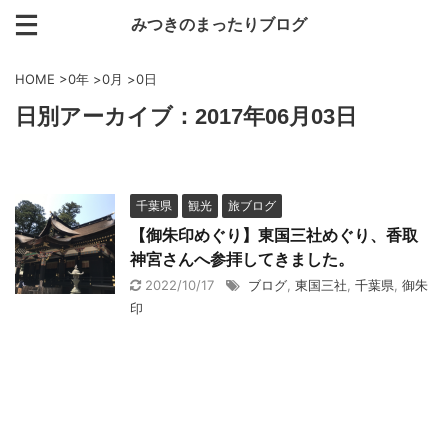
みつきのまったりブログ
HOME
>
0年
>
0月
>
0日
日別アーカイブ：2017年06月03日
千葉県
観光
旅ブログ
【御朱印めぐり】東国三社めぐり、香取
神宮さんへ参拝してきました。
2022/10/17
ブログ
,
東国三社
,
千葉県
,
御朱
印