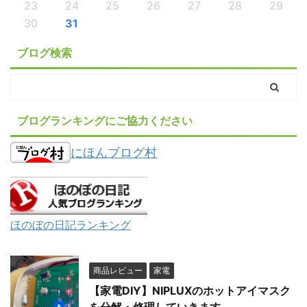
23
24
25
26
27
28
29
30
31
ブログ検索
ブログランキングにご協力ください
にほんブログ村
ほのぼの日記ランキング
商品レビュー
家電
【家電DIY】NIPLUXのホットアイマスク