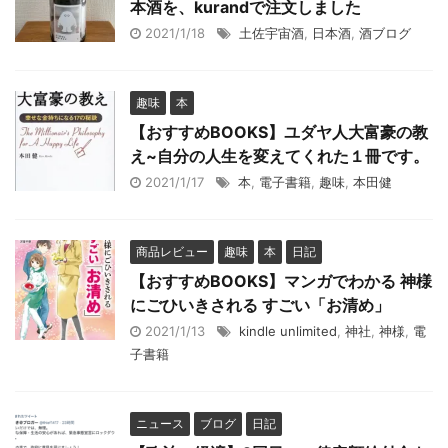
本酒を、kurandで注文しました
2021/1/18
土佐宇宙酒
,
日本酒
,
酒ブログ
趣味
本
【おすすめBOOKS】ユダヤ人大富豪の教
え~自分の人生を変えてくれた１冊です。
2021/1/17
本
,
電子書籍
,
趣味
,
本田健
商品レビュー
趣味
本
日記
【おすすめBOOKS】マンガでわかる 神様
にごひいきされる すごい「お清め」
2021/1/13
kindle unlimited
,
神社
,
神様
,
電
子書籍
ニュース
ブログ
日記