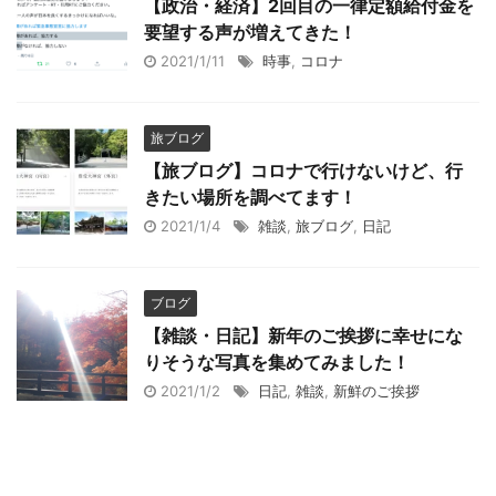
【政治・経済】2回目の一律定額給付金を
要望する声が増えてきた！
2021/1/11
時事
,
コロナ
旅ブログ
【旅ブログ】コロナで行けないけど、行
きたい場所を調べてます！
2021/1/4
雑談
,
旅ブログ
,
日記
ブログ
【雑談・日記】新年のご挨拶に幸せにな
りそうな写真を集めてみました！
2021/1/2
日記
,
雑談
,
新鮮のご挨拶