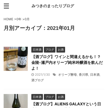
みつきのまったりブログ
HOME
>
0年
>
0月
月別アーカイブ：2021年01月
日本酒
ブログ
お酒
【酒ブログ】ワインと間違えるかも！？
金陵-瀬戸内オリーブ純米吟醸酒を飲んだ
よ！
2021/1/30
オリーブ酵母
,
香川県
,
日本酒
,
酒ブログ
日本酒
ブログ
お酒
【酒ブログ】ALIENS GALAXYという日