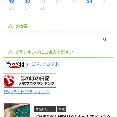
19
20
21
22
23
24
25
26
27
28
ブログ検索
ブログランキングにご協力ください
にほんブログ村
ほのぼの日記ランキング
商品レビュー
家電
【家電DIY】NIPLUXのホットアイマスク