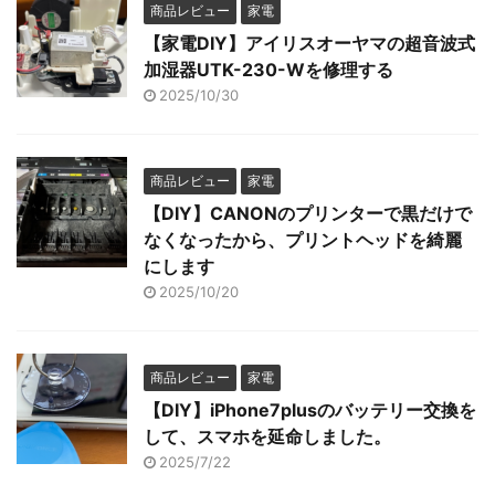
商品レビュー
家電
【家電DIY】アイリスオーヤマの超音波式
加湿器UTK-230-Wを修理する
2025/10/30
商品レビュー
家電
【DIY】CANONのプリンターで黒だけで
なくなったから、プリントヘッドを綺麗
にします
2025/10/20
商品レビュー
家電
【DIY】iPhone7plusのバッテリー交換を
して、スマホを延命しました。
2025/7/22