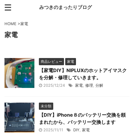
みつきのまったりブログ
HOME
>
家電
家電
商品レビュー
家電
【家電DIY】NIPLUXのホットアイマスク
を分解・修理していきます。
2025/12/24
家電
,
修理
,
分解
未分類
【DIY】iPhone８のバッテリー交換を頼
まれたから、バッテリー交換します
2025/11/11
DIY
,
家電