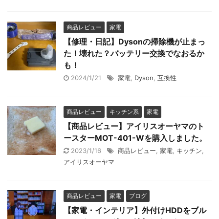
商品レビュー
家電
【修理・日記】Dysonの掃除機が止まっ
た！壊れた？バッテリー交換でなおるか
も！
2024/1/21
家電
,
Dyson
,
互換性
商品レビュー
キッチン系
家電
【商品レビュー】アイリスオーヤマのト
ースターMOT-401-Wを購入しました。
2023/1/16
商品レビュー
,
家電
,
キッチン
,
アイリスオーヤマ
商品レビュー
家電
ブログ
【家電・インテリア】外付けHDDをブル