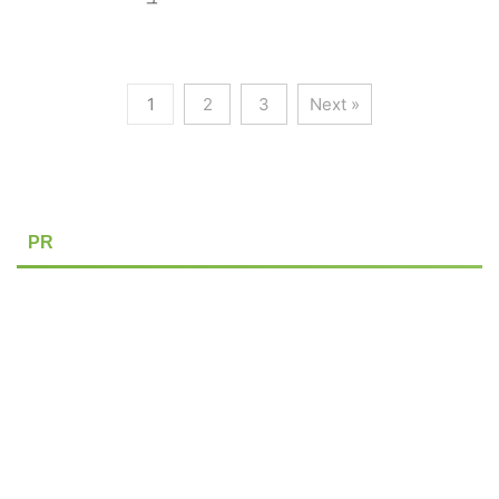
1
2
3
Next »
PR