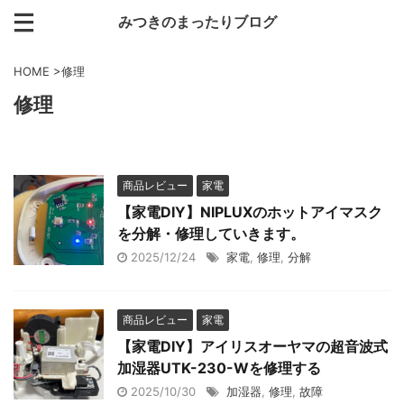
みつきのまったりブログ
HOME
>
修理
修理
商品レビュー
家電
【家電DIY】NIPLUXのホットアイマスク
を分解・修理していきます。
2025/12/24
家電
,
修理
,
分解
商品レビュー
家電
【家電DIY】アイリスオーヤマの超音波式
加湿器UTK-230-Wを修理する
2025/10/30
加湿器
,
修理
,
故障