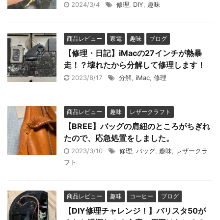
2024/3/4
修理
,
DIY
,
趣味
商品レビュー
家電
趣味
ブログ
【修理・日記】iMacの27インチが熱暴
走！？壊れたから分解して修理します！
2023/8/17
分解
,
iMac
,
修理
商品レビュー
趣味
レザークラフト
【BREE】バッグの肩紐のところがちぎれ
たので、応急処置をしました。
2023/3/10
修理
,
バッグ
,
趣味
,
レザークラ
フト
商品レビュー
趣味
コーヒー
ブログ
【DIY修理チャレンジ！】バリスタ50が