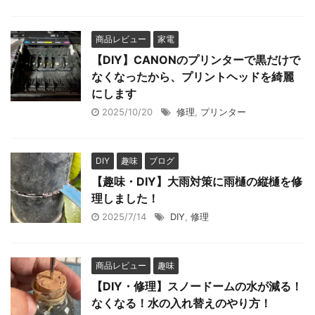
商品レビュー
家電
【DIY】CANONのプリンターで黒だけで
なくなったから、プリントヘッドを綺麗
にします
2025/10/20
修理
,
プリンター
DIY
趣味
ブログ
【趣味・DIY】大雨対策に雨樋の縦樋を修
理しました！
2025/7/14
DIY
,
修理
商品レビュー
趣味
【DIY・修理】スノードームの水が減る！
なくなる！水の入れ替えのやり方！