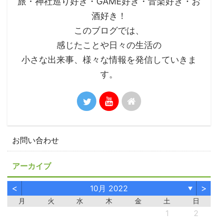
旅・神社巡り好き・GAME好き・音楽好き・お
酒好き！
このブログでは、
感じたことや日々の生活の
小さな出来事、様々な情報を発信していきま
す。
お問い合わせ
アーカイブ
<
>
10月 2022
▼
月
火
水
木
金
土
日
1
2