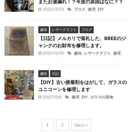
またお湯漏れ！？今度の原因はなに？？
2022/12/23
ブログ
,
修理
,
DIY
趣味
レザークラフト
ブログ
【日記】メルカリで落札した、BREEのジ
ャンクのお財布を修理します。
2022/12/20
趣味
,
レザークラフト
,
修理
趣味
日記
【DIY】古い接着剤をはがして、ガラスの
ユニコーンを修理します
2022/10/8
修理
,
DIY
,
ガラスの置物
1
2
Next »